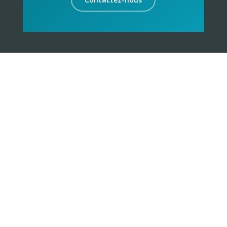
La proximité sur des cibles identifiées et
géolocalisées est l’ADN de Keemia avec des valeurs
de culture urbaine, de créativité, d’engagement
responsable et de culture du résultat.
Suivez nous !