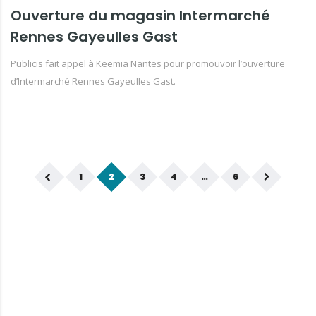
Ouverture du magasin Intermarché
Rennes Gayeulles Gast
Publicis fait appel à Keemia Nantes pour promouvoir l’ouverture
d’Intermarché Rennes Gayeulles Gast.
1
2
3
4
…
6