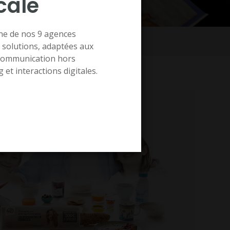
cale
’une de nos 9 agences
 solutions, adaptées aux
communication hors
et interactions digitales.