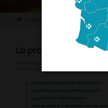
Réseau
Hors-média et OOH
Supports tac
La proximité au centre
Profitez des pauses repas,
instants privilégiés
, po
Devenez l’invité de MARQUE et
partagez leur quot
Un support apprécié et complice
Un ciblage géomarketing précis
Un potentiel GRP puissant
Une qualité d’impression HD sur un 