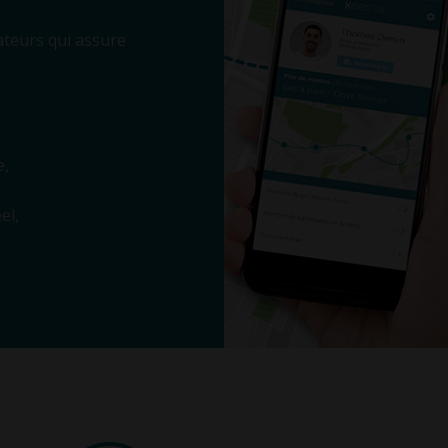
teurs qui assure
e,
el,