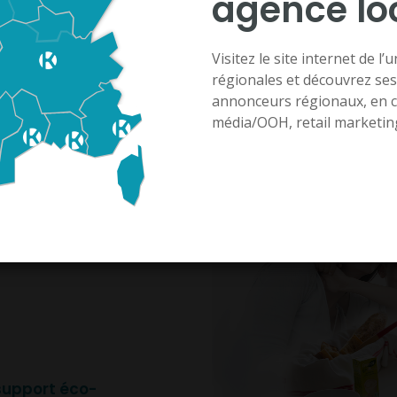
agence lo
Visitez le site internet de l
tiques
Sac à pain
régionales et découvrez ses
annonceurs régionaux, en 
média/OOH, retail marketing 
 de la table
ur interagir avec votre cible.
idien!
support éco-