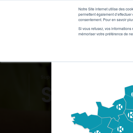
Notre Site internet utilise des co
permettent également d’effectuer d
consentement. Pour en savoir plus
Si vous refusez, vos informations 
mémoriser votre préférence de ne 
Supports Tactiques
Sac à pa