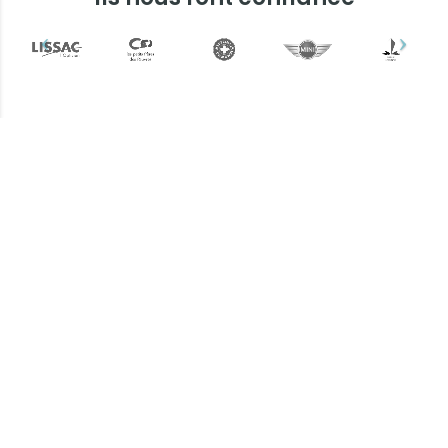
Plus d'informations ?
Une question ? Un devis
? N'hésitez pas !
L’équipe Keemia Bordeaux est à
votre écoute.
Contactez-nous