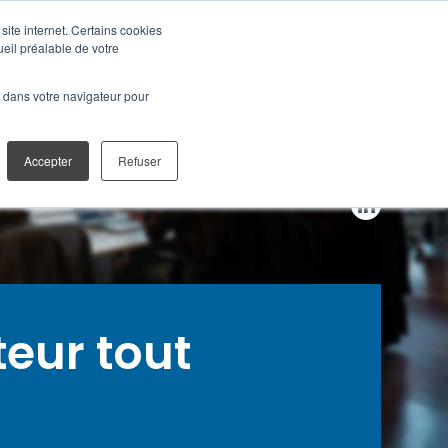
site internet. Certains cookies
ueil préalable de votre
NCES DIGITALES
CONTACT
é dans votre navigateur pour
Accepter
Refuser
eur tout