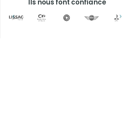
Ils nous font confiance
Plus d'informations ?
Une question ? Un devis
? N'hésitez pas !
L’équipe Keemia Lille est à votre
écoute.
Contactez-nous