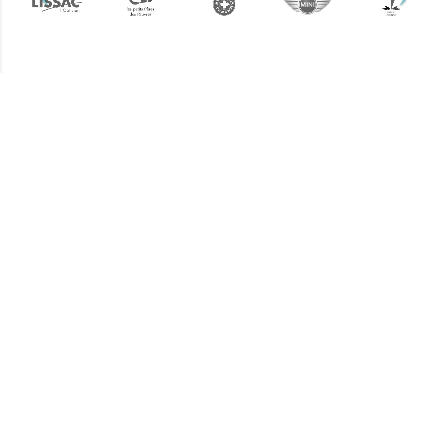
Plus d'informations ?
Une question ? Un devis
? N'hésitez pas !
L’équipe Keemia Strasbourg est à
votre écoute.
Contactez-nous