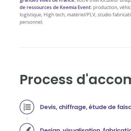
grandes villes de France
, votre interlocuteur uni
de ressources de Keemia Event
: production, véhi
logistique, High tech, matériel/PLV, studio fabrica
personnel.
Process d'acc
Devis, chiffrage, étude de faisa
Design, visualisation, fabricati