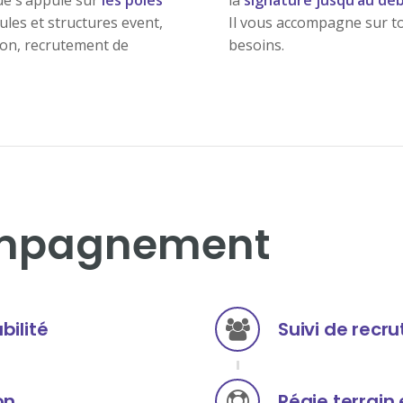
que s’appuie sur
les pôles
la
signature jusqu’au déb
cules et structures event,
Il vous accompagne sur to
tion, recrutement de
besoins.
ompagnement
bilité
Suivi de recr
on
Régie terrai