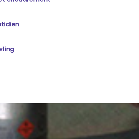
tidien
efing