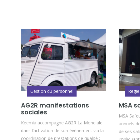
Gestion du personnel
Regie
AG2R manifestations
MSA sa
sociales
MSA Safety
Keemia accompagne AG2R La Mondiale
annuels de
dans l’activation de son événement via la
de ses sala
coordination de prestations de qualité :
impliquant