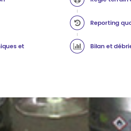
Reporting quo
niques et
Bilan et débri