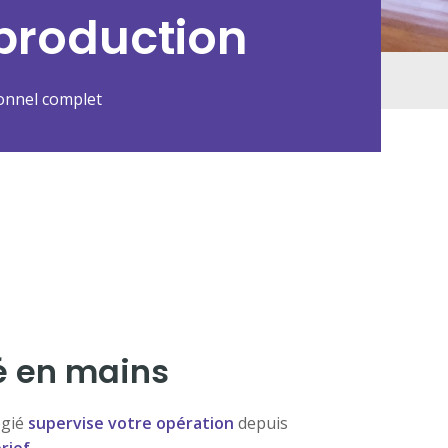
production
nnel complet
lé en mains
égié
supervise votre opération
depuis