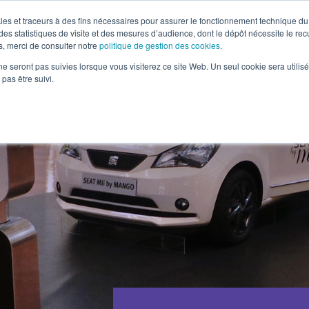
okies et traceurs à des fins nécessaires pour assurer le fonctionnement technique du 
es statistiques de visite et des mesures d’audience, dont le dépôt nécessite le rec
, merci de consulter notre
politique de gestion des cookies
.
HOWS IN & OUT
TOURNÉES BTOB
RÉGIE DE PRODUC
ne seront pas suivies lorsque vous visiterez ce site Web. Un seul cookie sera utilis
pas être suivi.