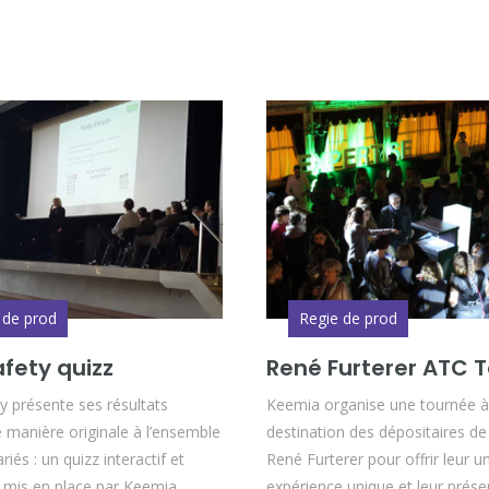
 de prod
Regie de prod
fety quizz
René Furterer ATC T
 présente ses résultats
Keemia organise une tournée à
 manière originale à l’ensemble
destination des dépositaires d
riés : un quizz interactif et
René Furterer pour offrir leur u
 mis en place par Keemia.
expérience unique et leur prése