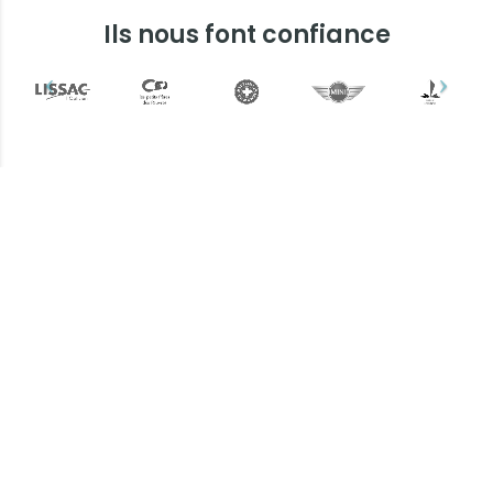
Ils nous font confiance
Plus d'informations ?
Une question ? Un devis
? N'hésitez pas !
L’équipe Keemia Nice est à votre
écoute.
Contactez-nous