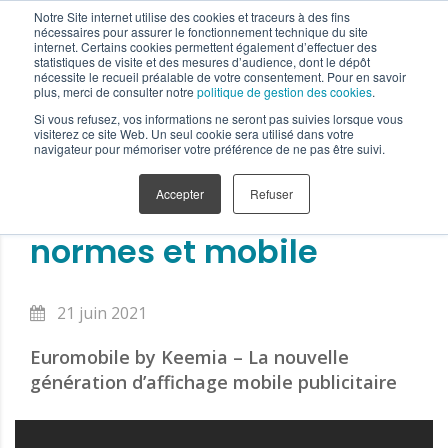
Notre Site internet utilise des cookies et traceurs à des fins
nécessaires pour assurer le fonctionnement technique du site
internet. Certains cookies permettent également d’effectuer des
statistiques de visite et des mesures d’audience, dont le dépôt
nécessite le recueil préalable de votre consentement. Pour en savoir
plus, merci de consulter notre
politique de gestion des cookies
.
Marseille
Blog et actualités
L’affichage hors-
Si vous refusez, vos informations ne seront pas suivies lorsque vous
normes et mobile
visiterez ce site Web. Un seul cookie sera utilisé dans votre
navigateur pour mémoriser votre préférence de ne pas être suivi.
Accepter
Refuser
L’affichage hors-
normes et mobile
21 juin 2021
Euromobile by Keemia – La nouvelle
génération d’affichage mobile publicitaire