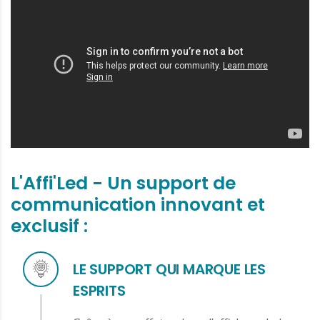
L'Affi'Led - Un support de
communication innovant et
exclusif :
LE SUPPORT QUI MARQUE LES
ESPRITS