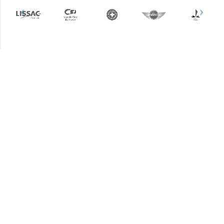
Plus d'informations ?
Une question ? Un devis
? N'hésitez pas !
L’équipe Keemia Nantes est à votre
écoute.
Contactez-nous