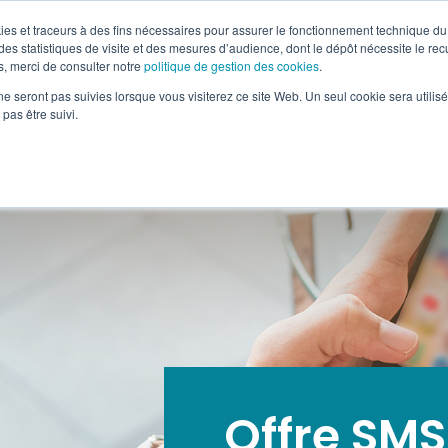
okies et traceurs à des fins nécessaires pour assurer le fonctionnement technique du 
es statistiques de visite et des mesures d’audience, dont le dépôt nécessite le rec
, merci de consulter notre
politique de gestion des cookies
.
-MÉDIA & OOH
RETAIL MARKETING
SOLUTIONS DIGI
ne seront pas suivies lorsque vous visiterez ce site Web. Un seul cookie sera utilis
pas être suivi.
Offre SMS