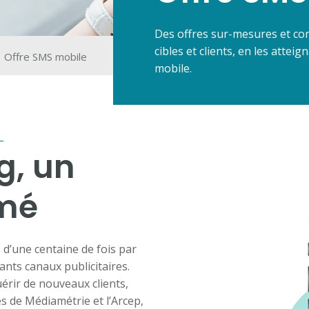
Des offres sur-mesures et com
cibles et clients, en les attei
Offre SMS mobile
mobile.
g, un
imé
’une centaine de fois par
nts canaux publicitaires.
érir de nouveaux clients,
 de Médiamétrie et l’Arcep,