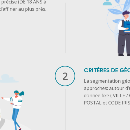
e précise (DE 18 ANS à
d’affiner au plus près.
CRITÈRES DE G
2
La segmentation géog
approches: autour d’u
donnée fixe ( VILL
POSTAL et CODE IRIS