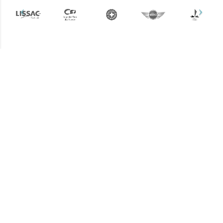
Plus d'informations ?
Une question ? Un devis
? N'hésitez pas !
L’équipe Keemia Nantes est à votre
écoute.
Contactez-nous