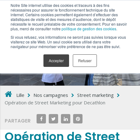
Notre Site internet utilise des cookies et traceurs à des fins
nécessaires pour assurer le fonctionnement technique du site
internet. Certains cookies permettent également d’effectuer des
statistiques de visite et des mesures d’audience, dont le dépôt
nécessite le recueil préalable de votre consentement. Pour en savoir
plus, merci de consulter notre
politique de gestion des cookies
.
Si vous refusez, vos informations ne seront pas suivies lorsque vous
L:\KEEMIA\Articles Opérations\OOH\KEEMIA
visiterez ce site Web. Un seul cookie sera utilisé dans votre
navigateur pour mémoriser votre préférence de ne pas être suivi.
LILLE\DECATHLON
Accepter
Refuser
Lille
Nos campagnes
Street marketing
Opération de Street Marketing pour Decathlon
PARTAGER
Opération de Street