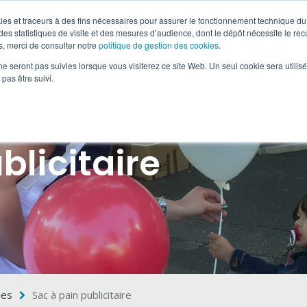
okies et traceurs à des fins nécessaires pour assurer le fonctionnement technique du 
es statistiques de visite et des mesures d’audience, dont le dépôt nécessite le rec
, merci de consulter notre
politique de gestion des cookies
.
-MÉDIA & OOH
RETAIL MARKETING
SOLUTIONS DIGI
ne seront pas suivies lorsque vous visiterez ce site Web. Un seul cookie sera utilis
pas être suivi.
blicitaire
ues
Sac à pain publicitaire