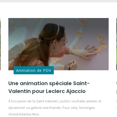
Animation de PDV
Une animation spéciale Saint-
Valentin pour Leclerc Ajaccio
À l’occasion de la Saint Valentin, Leclerc souhaite animer et
dynamiser sa galerie marchande. Pour cela, l’enseigne
choisit Keemia Nice.