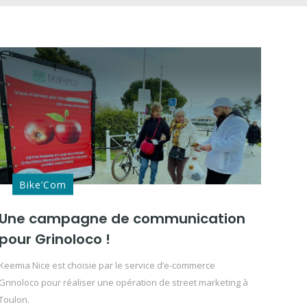
Bike’Com
Une campagne de communication
pour Grinoloco !
Keemia Nice est choisie par le service d’e-commerce
Grinoloco pour réaliser une opération de street marketing à
Toulon.