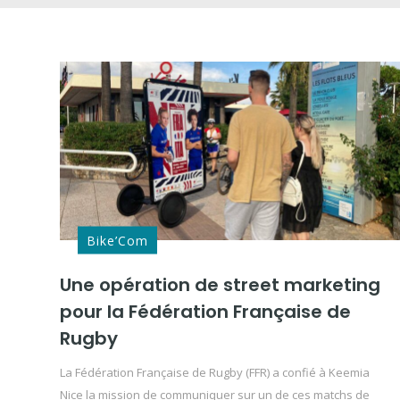
Bike’Com
Une opération de street marketing
pour la Fédération Française de
Rugby
La Fédération Française de Rugby (FFR) a confié à Keemia
Nice la mission de communiquer sur un de ces matchs de