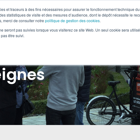
okies et traceurs à des fins nécessaires pour assurer le fonctionnement technique du 
es statistiques de visite et des mesures d’audience, dont le dépôt nécessite le rec
, merci de consulter notre
politique de gestion des cookies
.
-MÉDIA & OOH
RETAIL MARKETING
SOLUTIONS DIGI
ne seront pas suivies lorsque vous visiterez ce site Web. Un seul cookie sera utilis
pas être suivi.
eignes