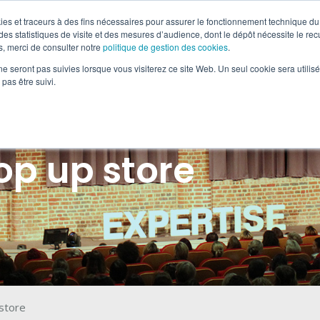
okies et traceurs à des fins nécessaires pour assurer le fonctionnement technique du 
es statistiques de visite et des mesures d’audience, dont le dépôt nécessite le rec
, merci de consulter notre
politique de gestion des cookies
.
HOWS IN & OUT
TOURNÉES BTOB
RÉGIE DE PRODUC
ne seront pas suivies lorsque vous visiterez ce site Web. Un seul cookie sera utilis
pas être suivi.
op up store
store