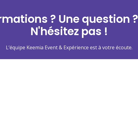
ormations ? Une question ?
N'hésitez pas !
L’équipe Keemia Event & Expérience est à votre écoute.
Contactez-nous
Nos agences
Bordeaux région Aquita
Nantes région Atlantiqu
des solutions optimisées