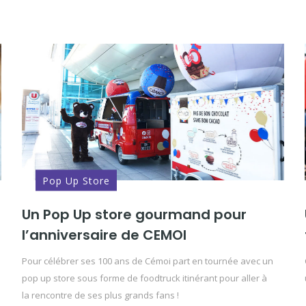
Pop Up Store
Un Pop Up store gourmand pour
l’anniversaire de CEMOI
Pour célébrer ses 100 ans de Cémoi part en tournée avec un
pop up store sous forme de foodtruck itinérant pour aller à
la rencontre de ses plus grands fans !