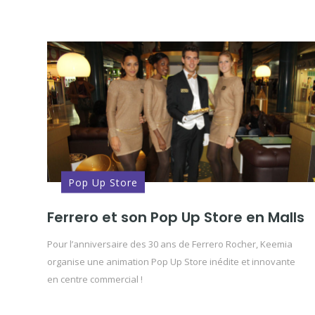
Pop Up Store
Ferrero et son Pop Up Store en Malls
Pour l’anniversaire des 30 ans de Ferrero Rocher, Keemia
organise une animation Pop Up Store inédite et innovante
en centre commercial !