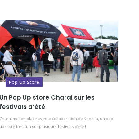
Pop Up Store
Un Pop Up store Charal sur les
festivals d’été
Charal met en place avec la collaboration de Keemia, un pop
up store très fun sur plusieurs festivals d’été !