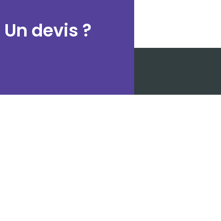
 Un devis ?
Prestations
ine
Régie de production
e
Véhicules event