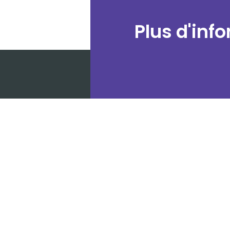
Plus d'inf
Keemia Event conçoit et produit des roadshows et 