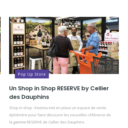
Pop Up Store
Un Shop in Shop RESERVE by Cellier
des Dauphins
Shop in shop : Keemia met en place un espace de vente
éphémère pour faire découvrir les nouvelles référence de
la gamme RESERVE de Cellier des Dauphins.