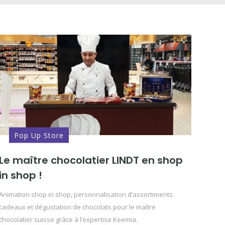
Pop Up Store
Le maître chocolatier LINDT en shop
in shop !
Animation shop in shop, personnalisation d’assortiments
cadeaux et dégustation de chocolats pour le maître
chocolatier suisse grâce à l’expertise Keemia.