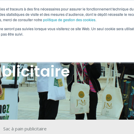
okies et traceurs à des fins nécessaires pour assurer le fonctionnement technique du 
es statistiques de visite et des mesures d’audience, dont le dépôt nécessite le rec
, merci de consulter notre
politique de gestion des cookies
.
-MÉDIA & OOH
RETAIL MARKETING
SOLUTIONS DIGI
ne seront pas suivies lorsque vous visiterez ce site Web. Un seul cookie sera utilis
pas être suivi.
blicitaire
Sac à pain publicitaire