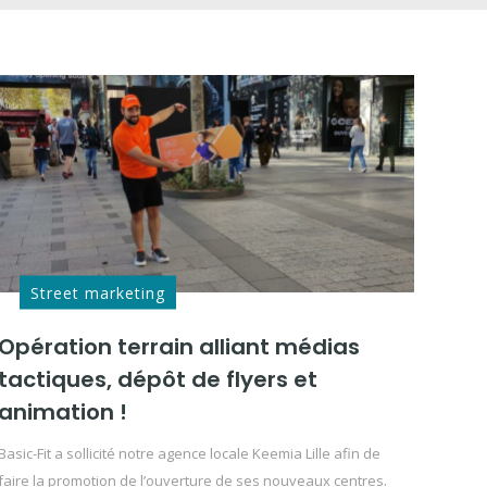
Street marketing
Opération terrain alliant médias
tactiques, dépôt de flyers et
animation !
Basic-Fit a sollicité notre agence locale Keemia Lille afin de
faire la promotion de l’ouverture de ses nouveaux centres.