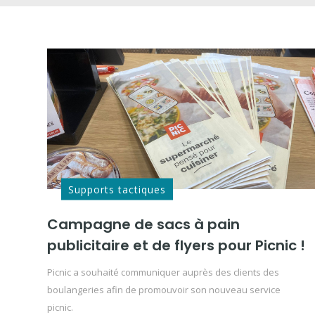
Supports tactiques
Campagne de sacs à pain
publicitaire et de flyers pour Picnic !
Picnic a souhaité communiquer auprès des clients des
boulangeries afin de promouvoir son nouveau service
picnic.