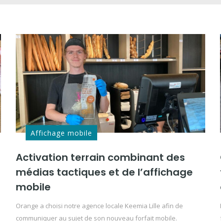
Affichage mobile
Activation terrain combinant des
médias tactiques et de l’affichage
mobile
Orange a choisi notre agence locale Keemia Lille afin de
communiquer au sujet de son nouveau forfait mobile.