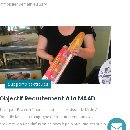
immobilier Demathieu Bard
Supports tactiques
Objectif Recrutement à la MAAD
Tactique : Proximité pour recruter ! La Maison de l’Aide à
Domicile lance sa campagne de recrutement dans la
proximite via une diffusion de sacs à pain publicitaires sur la