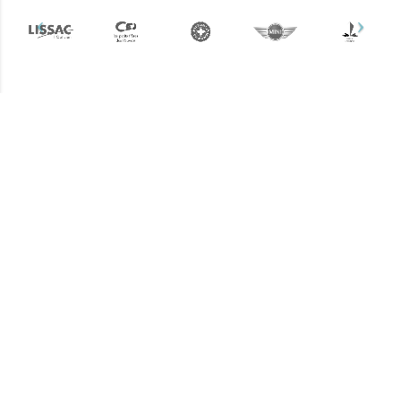
Plus d'informations ?
Une question ? Un devis
? N'hésitez pas !
L’équipe Keemia Marseille est à
votre écoute.
Contactez-nous