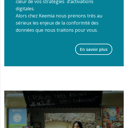
cœur de vos stratégies d’activations
digitales.
Alors chez Keemia nous prenons très au
sérieux les enjeux de la conformité des
données que nous traitons pour vous.
En savoir plus