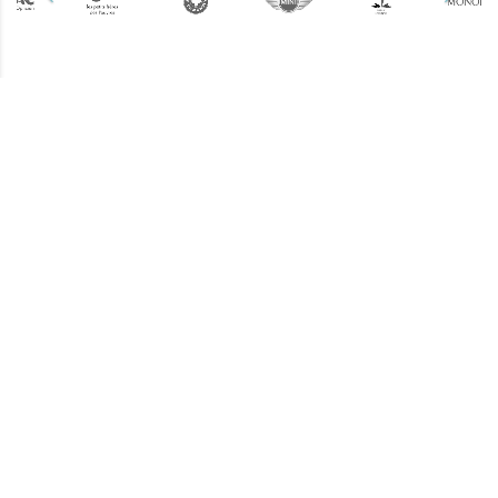
Plus d'informations ?
Une question ? Un devis
? N'hésitez pas !
L’équipe Keemia Lyon est à votre
écoute.
Contactez-nous