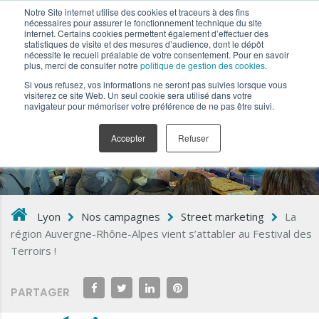
Notre Site internet utilise des cookies et traceurs à des fins
nécessaires pour assurer le fonctionnement technique du site
internet. Certains cookies permettent également d’effectuer des
statistiques de visite et des mesures d’audience, dont le dépôt
nécessite le recueil préalable de votre consentement. Pour en savoir
plus, merci de consulter notre
politique de gestion des cookies
.
Si vous refusez, vos informations ne seront pas suivies lorsque vous
L:\KEEMIA\Articles Opérations\OOH\KEEMIA
visiterez ce site Web. Un seul cookie sera utilisé dans votre
navigateur pour mémoriser votre préférence de ne pas être suivi.
LYON\2022\ACCRO
Accepter
Refuser
Lyon
Nos campagnes
Street marketing
La
région Auvergne-Rhône-Alpes vient s’attabler au Festival des
Terroirs !
PARTAGER