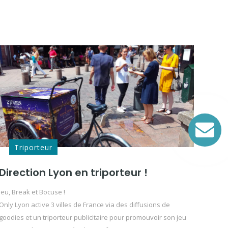
Triporteur
Direction Lyon en triporteur !
Jeu, Break et Bocuse !
Only Lyon active 3 villes de France via des diffusions de
goodies et un triporteur publicitaire pour promouvoir son jeu