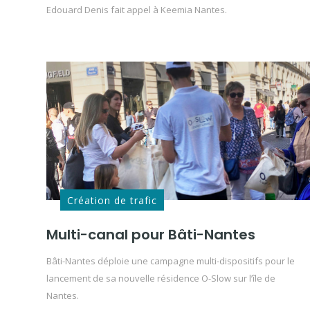
Edouard Denis fait appel à Keemia Nantes.
Création de trafic
Multi-canal pour Bâti-Nantes
Bâti-Nantes déploie une campagne multi-dispositifs pour le
lancement de sa nouvelle résidence O-Slow sur l’île de
Nantes.