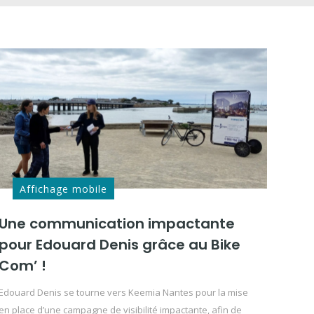
Affichage mobile
Une communication impactante
pour Edouard Denis grâce au Bike
Com’ !
Edouard Denis se tourne vers Keemia Nantes pour la mise
en place d’une campagne de visibilité impactante, afin de