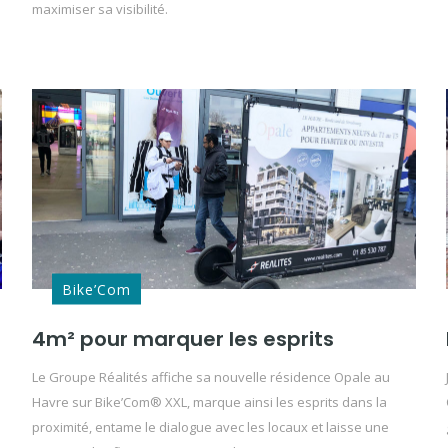
maximiser sa visibilité.
Bike’Com
4m² pour marquer les esprits
Le Groupe Réalités affiche sa nouvelle résidence Opale au
Havre sur Bike’Com® XXL, marque ainsi les esprits dans la
proximité, entame le dialogue avec les locaux et laisse une