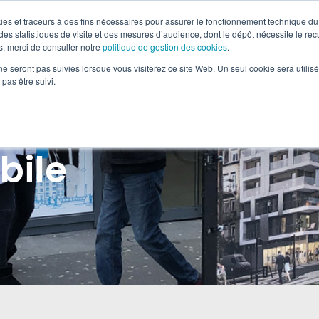
okies et traceurs à des fins nécessaires pour assurer le fonctionnement technique du 
es statistiques de visite et des mesures d’audience, dont le dépôt nécessite le rec
, merci de consulter notre
politique de gestion des cookies
.
-MÉDIA & OOH
RETAIL MARKETING
SOLUTIONS DIGI
ne seront pas suivies lorsque vous visiterez ce site Web. Un seul cookie sera utilis
pas être suivi.
bile