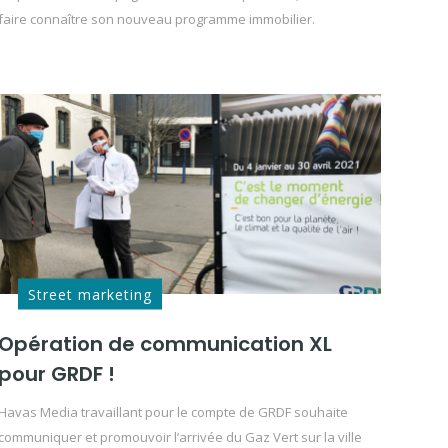
faire connaître son nouveau programme immobilier.
Street marketing
Opération de communication XL
pour GRDF !
Havas Media travaillant pour le compte de GRDF souhaite
communiquer et promouvoir l’arrivée du Gaz Vert sur la ville