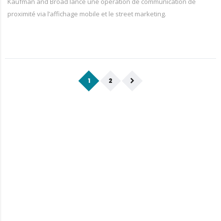
Kaufman and Broad lance une opération de communication de
proximité via l’affichage mobile et le street marketing.
1
2