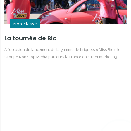
Non classé
La tournée de Bic
A l’occasion du lancement de la gamme de briquets « Miss Bic », le
Groupe Non Stop Media parcours la France en street marketing.