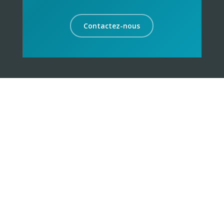
Contactez-nous
La proximité sur des cibles identifiées et
géolocalisées est l’ADN de Keemia avec des valeurs
de culture urbaine, de créativité, d’engagement
responsable et de culture du résultat.
Suivez nous !