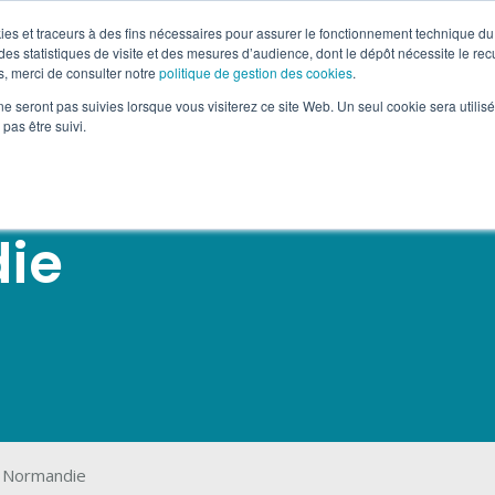
okies et traceurs à des fins nécessaires pour assurer le fonctionnement technique du 
es statistiques de visite et des mesures d’audience, dont le dépôt nécessite le rec
AFFICHAGE OOH MOBILE
SUPPORTS TACTIQUES
DÉPÔ
, merci de consulter notre
politique de gestion des cookies
.
ne seront pas suivies lorsque vous visiterez ce site Web. Un seul cookie sera utilis
pas être suivi.
ie
 Normandie