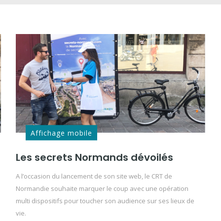
Affichage mobile
Les secrets Normands dévoilés
A l’occasion du lancement de son site web, le CRT de
Normandie souhaite marquer le coup avec une opération
multi dispositifs pour toucher son audience sur ses lieux de
vie.