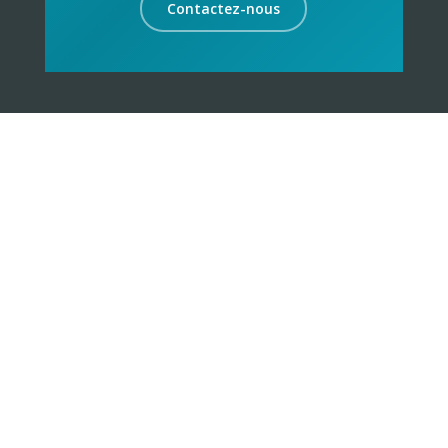
Contactez-nous
La proximité sur des cibles identifiées et
géolocalisées est l’ADN de Keemia avec des valeurs
de culture urbaine, de créativité, d’engagement
responsable et de culture du résultat.
Suivez nous !