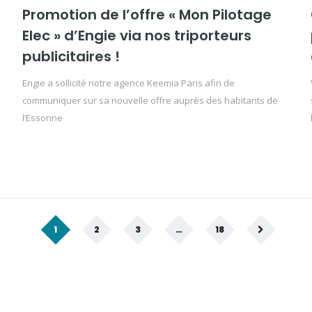
Promotion de l’offre « Mon Pilotage
Elec » d’Engie via nos triporteurs
publicitaires !
Engie a sollicité notre agence Keemia Paris afin de
communiquer sur sa nouvelle offre auprès des habitants de
l’Essonne
1
2
3
…
18