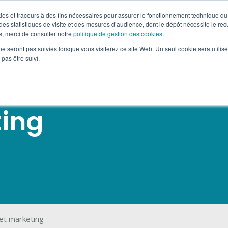
okies et traceurs à des fins nécessaires pour assurer le fonctionnement technique du 
es statistiques de visite et des mesures d’audience, dont le dépôt nécessite le rec
AFFICHAGE OOH MOBILE
SUPPORTS TACTIQUES
DÉPÔ
, merci de consulter notre
politique de gestion des cookies
.
ne seront pas suivies lorsque vous visiterez ce site Web. Un seul cookie sera utilis
pas être suivi.
ting
et marketing