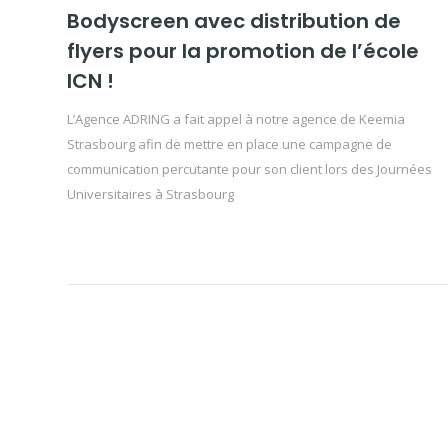
Bodyscreen avec distribution de
flyers pour la promotion de l’école
ICN !
L’Agence ADRING a fait appel à notre agence de Keemia
Strasbourg afin de mettre en place une campagne de
communication percutante pour son client lors des Journées
Universitaires à Strasbourg