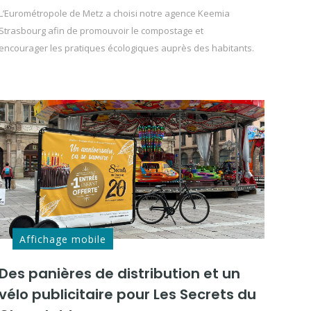
L’Eurométropole de Metz a choisi notre agence Keemia
Strasbourg afin de promouvoir le compostage et
encourager les pratiques écologiques auprès des habitants.
Affichage mobile
Des panières de distribution et un
vélo publicitaire pour Les Secrets du