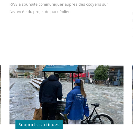
RWE a souhaité communiquer auprès des citoyens sur
l’avancée du projet de parc éolien
Supports tactiques