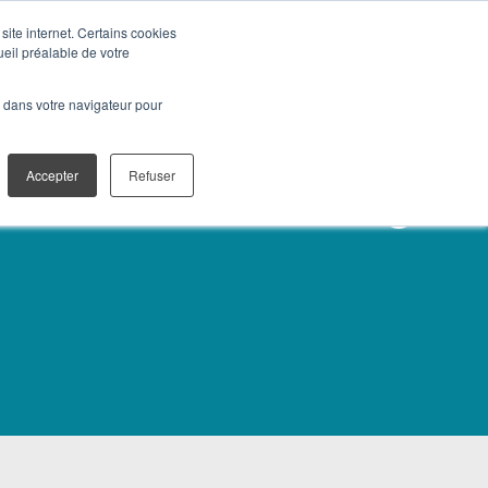
site internet. Certains cookies
ueil préalable de votre
T ET PUBLIPOSTAGE
CAMPUS MÉDIA
CONTACT
é dans votre navigateur pour
Accepter
Refuser