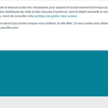
okies et traceurs à des fins nécessaires pour assurer le fonctionnement technique du 
es statistiques de visite et des mesures d’audience, dont le dépôt nécessite le rec
, merci de consulter notre
politique de gestion des cookies
.
-MÉDIA & OOH
RETAIL MARKETING
SOLUTIONS DIGI
ne seront pas suivies lorsque vous visiterez ce site Web. Un seul cookie sera utilis
pas être suivi.