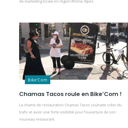
de marketing locale en région Rhône Alpes.
Bike’Com
Chamas Tacos roule en Bike’Com !
La chaine de restauration Chamas Tacos souhaite créer du
trafic et avoir une forte visibilité pour l’ouverture de son
nouveau restaurant.