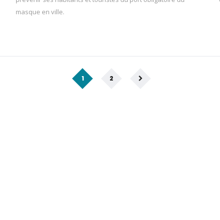
masque en ville.
1
2