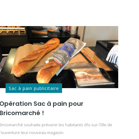
Sac à pain publicitaire
Opération Sac à pain pour
Bricomarché !
Bricomarché souhaite prévenir les habitants d’Is-sur-Tille de
l’ouverture leur nouveau magasin.