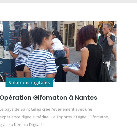
Solutions digitales
Opération Gifomaton à Nantes
Le pays de Saint Gilles crée l’évenement avec une
expérience digitale inédite : Le Triporteur Digital Gifomaton,
grâce à Keemia Digital !