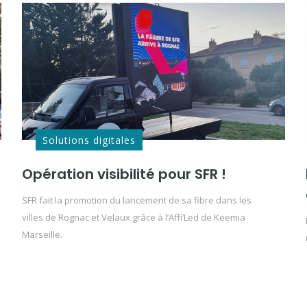
Solutions digitales
Opération visibilité pour SFR !
SFR fait la promotion du lancement de sa fibre dans les
villes de Rognac et Velaux grâce à l’Affi’Led de Keemia
Marseille.