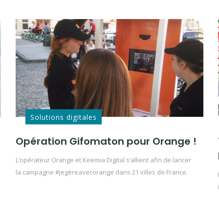
Solutions digitales
Opération Gifomaton pour Orange !
L’opérateur Orange et Keemia Digital s’allient afin de lancer
la campagne #jegèreavecorange dans 21 villes de France.