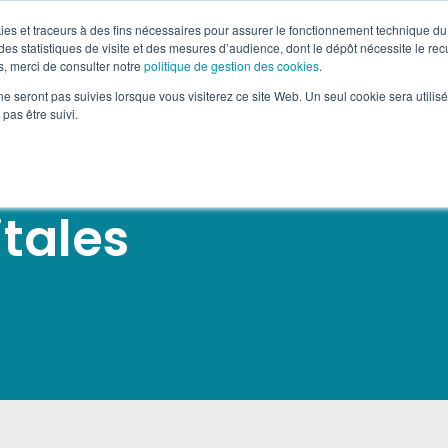
okies et traceurs à des fins nécessaires pour assurer le fonctionnement technique du 
es statistiques de visite et des mesures d’audience, dont le dépôt nécessite le rec
, merci de consulter notre
politique de gestion des cookies
.
ON OOH
KEEMIA L’AGENCE
EVENT & EXPÉRIENCE
ne seront pas suivies lorsque vous visiterez ce site Web. Un seul cookie sera utilis
pas être suivi.
itales
s