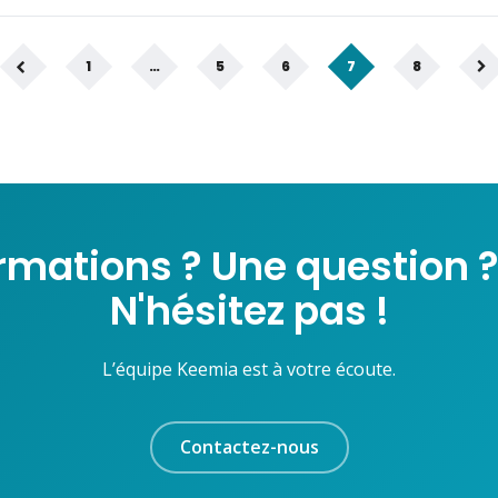
1
…
5
6
7
8
ormations ? Une question ?
N'hésitez pas !
L’équipe Keemia est à votre écoute.
Contactez-nous